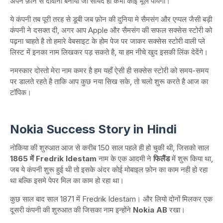
अपने फ़ोन से दीवाना बनाया जो सायद ही कभी कोई भूल पायेगा।
ये कंपनी तब पूरी तरह से डूबी जब फ़ोन की दुनिया मे सैमसंग और एप्पल जैसी बड़ी
कंपनी ने दसक्त दी, अगर आप Apple और सैमसंग की सफल सक्सेस स्टोरी को
पढ़ना चाहते है तो हमारे वेबसाइट के होम पेज पर जाकर सक्सेस स्टोरी वाली प्ले
लिस्ट में इनका नाम लिखकर पड़ सकते है, या हम नीचे खुद इसकी लिंक देदेंगे।
नमस्कार दोस्तो मेरा नाम कमर है हम यहाँ ऐसी ही सक्सेस स्टोरी को समय-समय
पर डालते रहते है ताकि आप कुछ नया सिख सके, तो चलो शुरू करते है आज का
टॉपिक।
Nokia Success Story in Hindi
नोकिया की शुरुआत आज से करीब 150 साल पहले ही हो चुकी थी, जिसको साल
1865 में Fredrik Idestam
नाम के एक आदमी ने
फिलैंड
में शुरू किया था,
जब ये कंपनी शुरू हुई थी तो इसके अंदर कोई मोबाइल फ़ोन का काम नही हो रहा
था बल्कि इसमे पेपर मिल का काम हो रहा था।
कुछ साल बाद साल 1871 में Fredrik Idestam। और लियो दोनों मिलकर एक
दूसरी कंपनी की शुरुआत की जिसका नाम इन्होंने
Nokia AB
रखा।